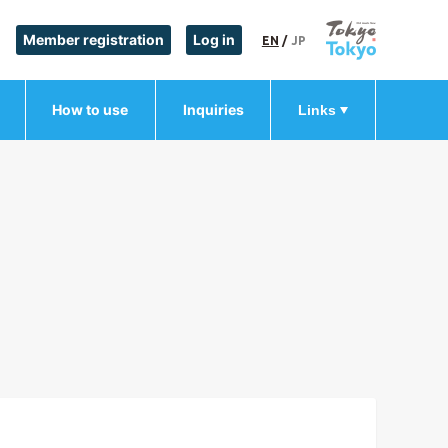
Member registration
Log in
EN
/
JP
How to use
Inquiries
Links