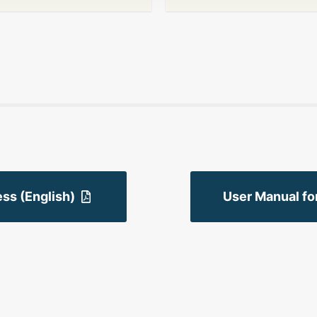
ss (English)
User Manual fo