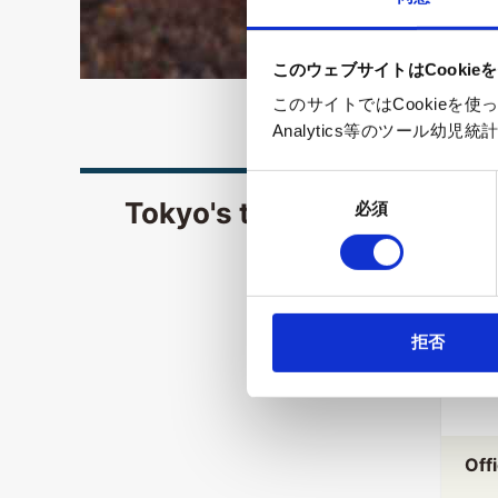
このウェブサイトはCookie
このサイトではCookieを
Analytics等のツール
同
Tokyo's tourism-related w
必須
意
の
選
択
拒否
Off