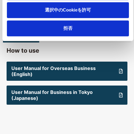
Tokyo brand
tourism
選択中のCookieを許可
拒否
How to use
User Manual for Overseas Business
(English)
User Manual for Business in Tokyo
(Japanese)