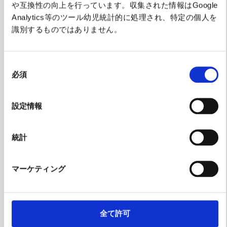
や互換性の向上を行っています。収集された情報はGoogle
Analytics等のツール幼児統計的に処理され、特定の個人を
識別するものではありません。
同
必須
意
の
選
設定情報
択
Tokyo's tourism-related websites
統計
マーケティング
全て許可
Official website of the
Official website on Tokyo